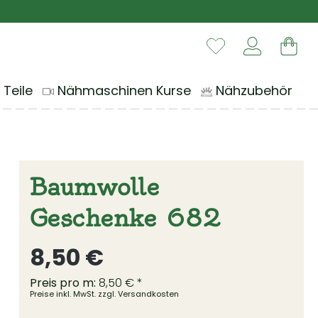
Du hast 0 Produ
War
 Teile
Nähmaschinen Kurse
Nähzubehör
Baumwolle
Geschenke 682
Regulärer Preis:
8,50 €
Preis pro m:
8,50 € *
Preise inkl. MwSt. zzgl. Versandkosten