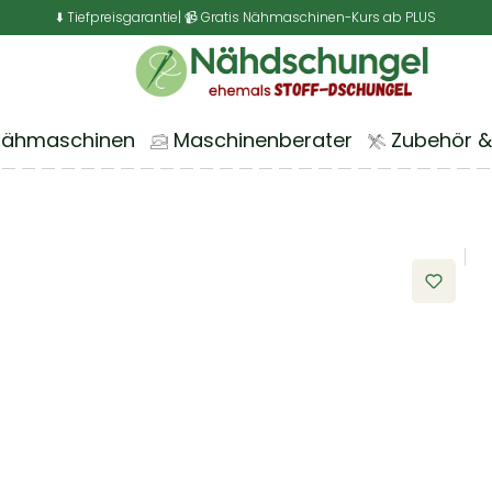
⬇️ Tiefpreisgarantie
| 📹 Gratis Nähmaschinen-Kurs ab PLUS
Nähmaschinen
Maschinenberater
Zubehör &