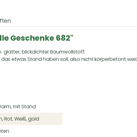
ften
le Geschenke 682"
in glatter, blickdichter Baumwollstoff.
das etwas Stand haben soll, also nicht körperbetont weichf
terarm, mit Stand
n, Rot, Weiß, gold
hten