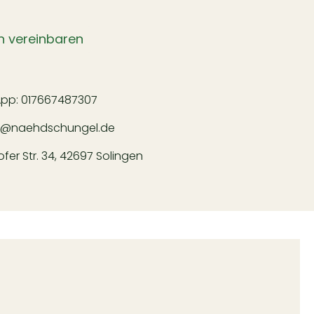
n vereinbaren
App:
017667487307
l@naehdschungel.de
er Str. 34, 42697 Solingen