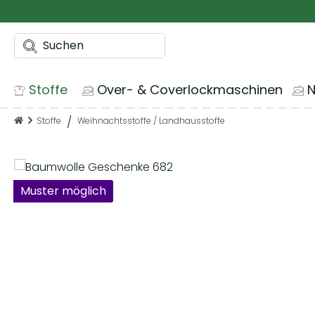
m Hauptinhalt springen
Zur Suche springen
Zur Hauptnavigation springen
Stoffe
Over- & Coverlockmaschinen
Stoffe
Weihnachtsstoffe / Landhausstoffe
Bildergalerie überspringen
Muster möglich