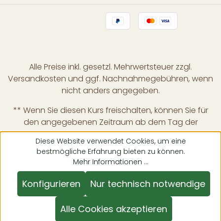
Alle Preise inkl. gesetzl. Mehrwertsteuer zzgl.
Versandkosten
und ggf. Nachnahmegebühren, wenn
nicht anders angegeben.
** Wenn Sie diesen Kurs freischalten, können Sie für
den angegebenen Zeitraum ab dem Tag der
Freischaltung auf alle vom Tutor bereitgestellten
Diese Website verwendet Cookies, um eine
Inhalte und digitalen Lernmaterialien innerhalb dieses
bestmögliche Erfahrung bieten zu können.
Kurses zugreifen. Wenn Sie diesen Kurs für mehr als
Mehr Informationen ...
einmal kaufen, wird die Abonnementzeit addiert.
Konfigurieren
Nur technisch notwendige
Alle Cookies akzeptieren