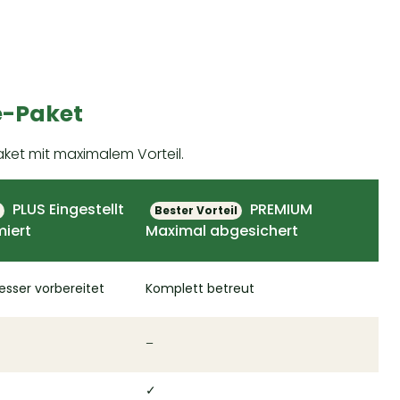
e-Paket
ket mit maximalem Vorteil.
PLUS
Eingestellt
PREMIUM
Bester Vorteil
miert
Maximal abgesichert
esser vorbereitet
Komplett betreut
–
✓