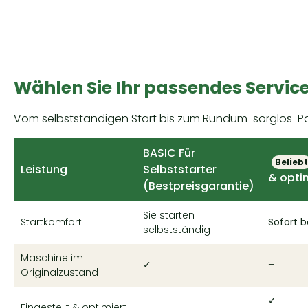
Wählen Sie Ihr passendes Servic
Vom selbstständigen Start bis zum Rundum-sorglos-Pa
BASIC
Für
Beliebt
Leistung
Selbststarter
& opti
(Bestpreisgarantie)
Sie starten
Startkomfort
Sofort b
selbstständig
Maschine im
✓
–
Originalzustand
✓
Eingestellt & optimiert
–