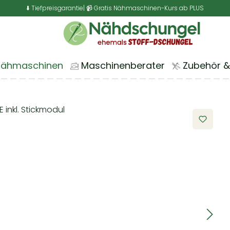
⬇️ Tiefpreisgarantie
| 📹 Gratis Nähmaschinen-Kurs ab PLUS
Nähmaschinen
Maschinenberater
Zubehör &