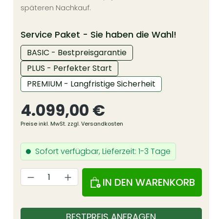
späteren Nachkauf.
auswähl
Service Paket - Sie haben die Wahl!
BASIC - Bestpreisgarantie
PLUS - Perfekter Start
PREMIUM - Langfristige Sicherheit
Regulärer Preis:
4.099,00 €
Preise inkl. MwSt. zzgl. Versandkosten
Sofort verfügbar, Lieferzeit: 1-3 Tage
Produkt Anzahl: Gib den gewünschten Wert ein oder 
IN DEN WARENKORB
BESTPREIS ANFRAGEN