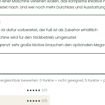
 in einer Maschine vereinen wollen, das komplette kreati
stet nach. Und wer noch mehr Durchlass und Ausstattung 
t
ist dafür vorbereitet, der Fuß ist als Zubehör erhältlich
chine wird für den Stickbetrieb umgerüstet
grenzt: sehr große Motive brauchen den optionalen Me
rgleichbar bewerten: 0 Punkte = nicht geeignet, 5 Punkte = 
●
●
●
●
●
5/5
●
●
●
●
●
5/5