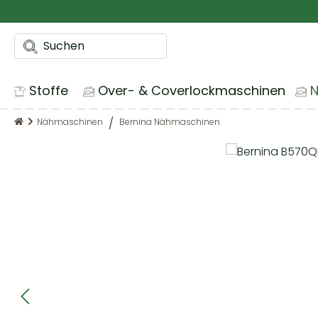
m Hauptinhalt springen
Zur Suche springen
Zur Hauptnavigation springen
Stoffe
Over- & Coverlockmaschinen
Nähmaschinen
Bernina Nähmaschinen
Bildergalerie überspringen