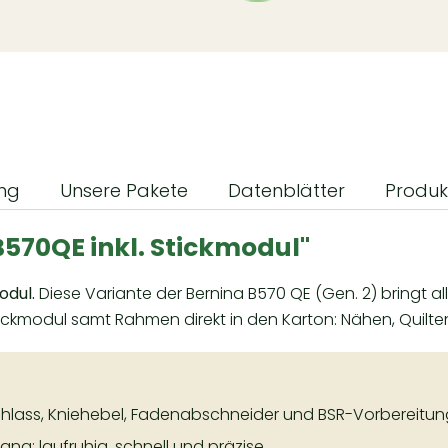
ung
Unsere Pakete
Datenblätter
Produk
570QE inkl. Stickmodul"
odul.
Diese Variante der Bernina B570 QE (Gen. 2) bringt all
ickmodul samt Rahmen direkt in den Karton: Nähen, Quilt
rchlass, Kniehebel, Fadenabschneider und BSR-Vorbereitun
ng: laufruhig, schnell und präzise