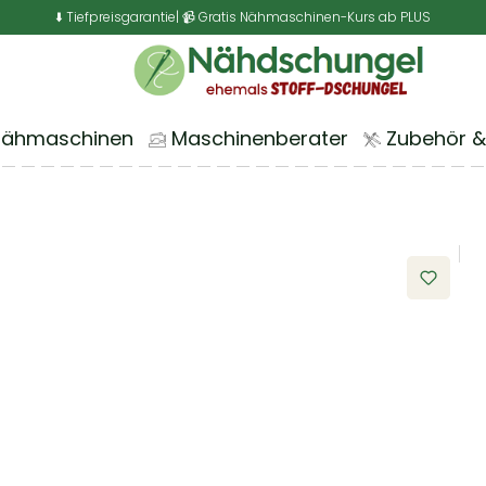
⬇️ Tiefpreisgarantie
| 📹 Gratis Nähmaschinen-Kurs ab PLUS
Nähmaschinen
Maschinenberater
Zubehör &