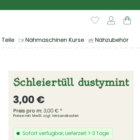
Du hast 0 Produ
War
 Teile
Nähmaschinen Kurse
Nähzubehör
Schleiertüll dustymint
Regulärer Preis:
3,00 €
Preis pro m:
3,00 € *
Preise inkl. MwSt. zzgl. Versandkosten
Sofort verfügbar, Lieferzeit: 1-3 Tage