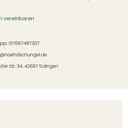
n vereinbaren
App:
017667487307
l@naehdschungel.de
er Str. 34, 42697 Solingen