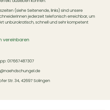
rfekt ausleben können.
eiten (siehe Seitenende, links) sind unsere
neiderinnen jederzeit telefonisch erreichbar, um
Art unbürokratisch, schnell und sehr kompetent
n vereinbaren
App:
017667487307
l@naehdschungel.de
er Str. 34, 42697 Solingen