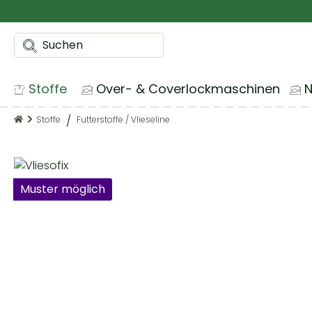
m Hauptinhalt springen
Zur Suche springen
Zur Hauptnavigation springen
Stoffe
Over- & Coverlockmaschinen
Stoffe
Futterstoffe / Vlieseline
Bildergalerie überspringen
Muster möglich