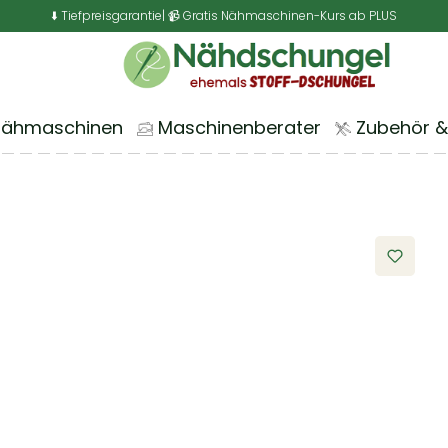
⬇️ Tiefpreisgarantie
| 📹 Gratis Nähmaschinen-Kurs ab PLUS
Nähmaschinen
Maschinenberater
Zubehör &