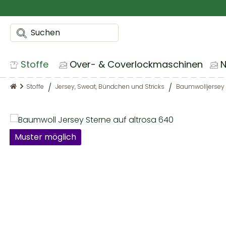
m Hauptinhalt springen
Zur Suche springen
Zur Hauptnavigation springen
Stoffe
Over- & Coverlockmaschinen
Stoffe
Jersey, Sweat, Bündchen und Stricks
Baumwolljersey
Bildergalerie überspringen
Muster möglich