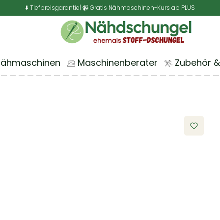
⬇️ Tiefpreisgarantie
| 📹 Gratis Nähmaschinen-Kurs ab PLUS
Nähmaschinen
Maschinenberater
Zubehör &