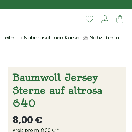
Du hast 0 Produ
War
 Teile
Nähmaschinen Kurse
Nähzubehör
Baumwoll Jersey
Sterne auf altrosa
640
Regulärer Preis:
8,00 €
Preis pro m:
8,00 € *