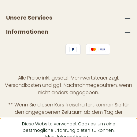
Unsere Services
Informationen
Alle Preise inkl. gesetzl. Mehrwertsteuer zzgl.
Versandkosten
und ggf. Nachnahmegebühren, wenn
nicht anders angegeben.
** Wenn Sie diesen Kurs freischalten, können Sie für
den angegebenen Zeitraum ab dem Tag der
Freischaltung auf alle vom Tutor bereitgestellten
Diese Website verwendet Cookies, um eine
Inhalte und digitalen Lernmaterialien innerhalb dieses
bestmögliche Erfahrung bieten zu können.
Kurses zugreifen. Wenn Sie diesen Kurs für mehr als
Mehr Informationen ...