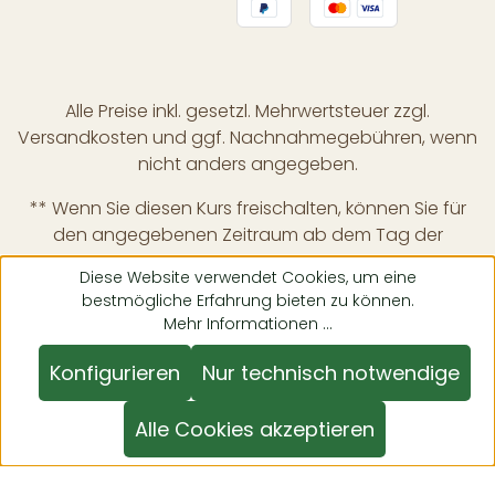
Alle Preise inkl. gesetzl. Mehrwertsteuer zzgl.
Versandkosten
und ggf. Nachnahmegebühren, wenn
nicht anders angegeben.
** Wenn Sie diesen Kurs freischalten, können Sie für
den angegebenen Zeitraum ab dem Tag der
Freischaltung auf alle vom Tutor bereitgestellten
Diese Website verwendet Cookies, um eine
Inhalte und digitalen Lernmaterialien innerhalb dieses
bestmögliche Erfahrung bieten zu können.
Kurses zugreifen. Wenn Sie diesen Kurs für mehr als
Mehr Informationen ...
einmal kaufen, wird die Abonnementzeit addiert.
Konfigurieren
Nur technisch notwendige
Alle Cookies akzeptieren