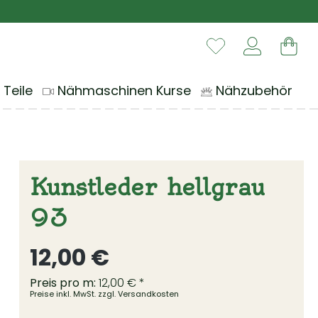
Du hast 0 Produ
War
 Teile
Nähmaschinen Kurse
Nähzubehör
Kunstleder hellgrau
93
Regulärer Preis:
12,00 €
Preis pro m:
12,00 € *
Preise inkl. MwSt. zzgl. Versandkosten