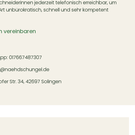
neiderinnen jederzeit telefonisch erreichbar, um
Art unbürokratisch, schnell und sehr kompetent
n vereinbaren
App:
017667487307
l@naehdschungel.de
er Str. 34, 42697 Solingen