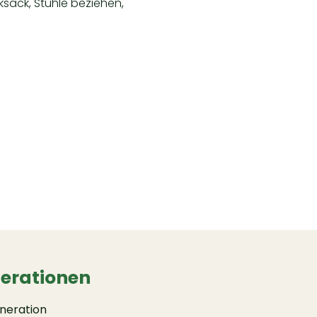
ksack, Stühle beziehen,
nerationen
eneration