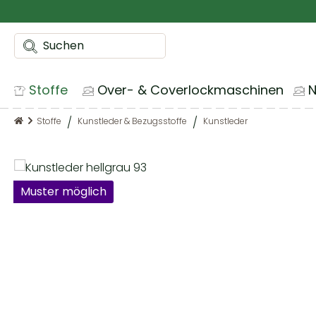
m Hauptinhalt springen
Zur Suche springen
Zur Hauptnavigation springen
Stoffe
Over- & Coverlockmaschinen
Stoffe
Kunstleder & Bezugsstoffe
Kunstleder
Bildergalerie überspringen
Muster möglich