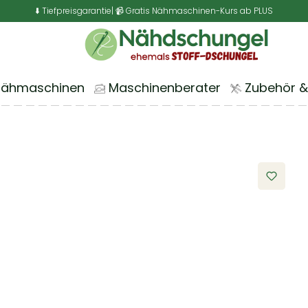
⬇️ Tiefpreisgarantie
| 📹 Gratis Nähmaschinen-Kurs ab PLUS
Nähmaschinen
Maschinenberater
Zubehör &