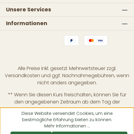
Unsere Services
Informationen
Alle Preise inkl. gesetzl. Mehrwertsteuer zzgl.
Versandkosten
und ggf. Nachnahmegebühren, wenn
nicht anders angegeben.
** Wenn Sie diesen Kurs freischalten, können Sie für
den angegebenen Zeitraum ab dem Tag der
Freischaltung auf alle vom Tutor bereitgestellten
Diese Website verwendet Cookies, um eine
Inhalte und digitalen Lernmaterialien innerhalb dieses
bestmögliche Erfahrung bieten zu können.
Kurses zugreifen. Wenn Sie diesen Kurs für mehr als
Mehr Informationen ...
einmal kaufen, wird die Abonnementzeit addiert.