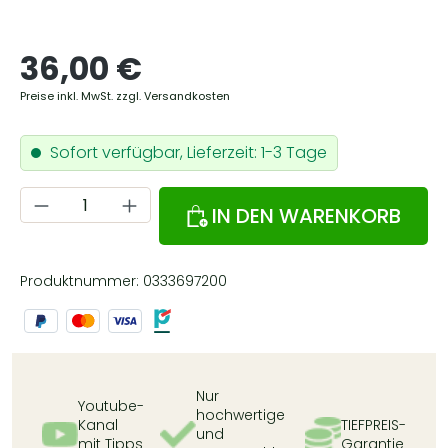
Regulärer Preis:
36,00 €
Preise inkl. MwSt. zzgl. Versandkosten
Sofort verfügbar, Lieferzeit: 1-3 Tage
Produkt Anzahl: Gib den gewünschten Wert ein oder ben
IN DEN WARENKORB
Produktnummer:
0333697200
Nur
Youtube-
hochwertige
Kanal
TIEFPREIS-
und
mit Tipps
Garantie