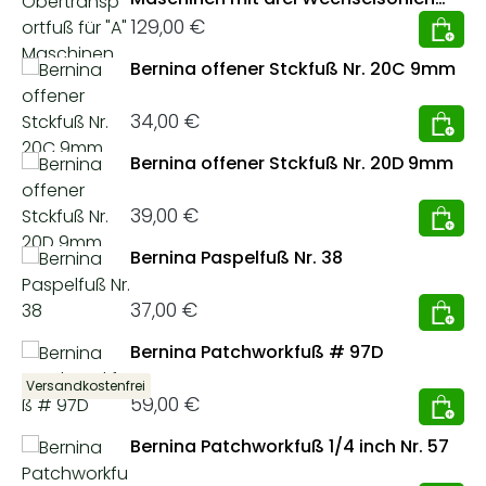
und Kantenlineal #50
Regulärer Preis:
129,00 €
Bernina offener Stckfuß Nr. 20C 9mm
Regulärer Preis:
34,00 €
Bernina offener Stckfuß Nr. 20D 9mm
Regulärer Preis:
39,00 €
Bernina Paspelfuß Nr. 38
Regulärer Preis:
37,00 €
Bernina Patchworkfuß # 97D
Versandkostenfrei
Regulärer Preis:
59,00 €
Bernina Patchworkfuß 1/4 inch Nr. 57