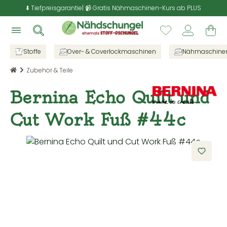
⬇️ Tiefpreisgarantie
| 📹 Gratis Nähmaschinen-Kurs ab PLUS
Zum Hauptinhalt springen
Du hast 0 Pr
Wa
Stoffe
Over- & Coverlockmaschinen
Nähmaschine
Zubehör & Teile
Bernina Echo Quilt und
Cut Work Fuß #44c
Bildergalerie überspringen