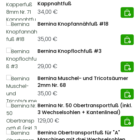
Kappnahtfuß
Regulärer Preis:
34,00 €
Bernina Knopfannähfuß #18
Regulärer Preis:
35,00 €
Bernina Knopflochfuß #3
Regulärer Preis:
29,00 €
Bernina Muschel- und Tricotsäumer
2mm Nr. 68
Regulärer Preis:
35,00 €
Bernina Nr. 50 Obertransportfuß (inkl.
3 Wechselsohlen + Kantenlineal)
Regulärer Preis:
129,00 €
Bernina Obertransportfuß für "A"
Maschinen mit drei Wechselsohlen