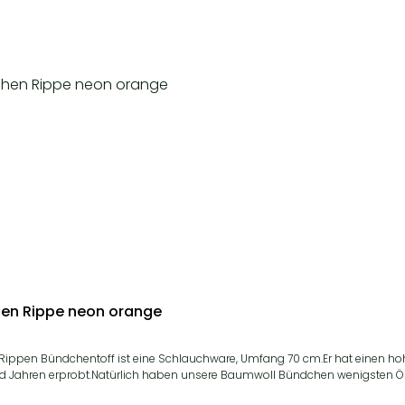
hen Rippe neon orange
 Rippen Bündchentoff ist eine Schlauchware, Umfang 70 cm.Er hat einen ho
d Jahren erprobt.Natürlich haben unsere Baumwoll Bündchen wenigsten Öko