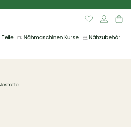
Du hast 0 Produ
War
 Teile
Nähmaschinen Kurse
Nähzubehör
lbstoffe.