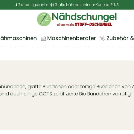
⬇️ Tiefpreisgarantie
| 📹 Gratis Nähmaschinen-Kurs ab PLUS
Nähmaschinen
Maschinenberater
Zubehör &
enbündchen, glatte Bündchen oder fertige Bündchen von A
nd auch einige GOTS zertifizierte Bio Bündchen vorrätig.