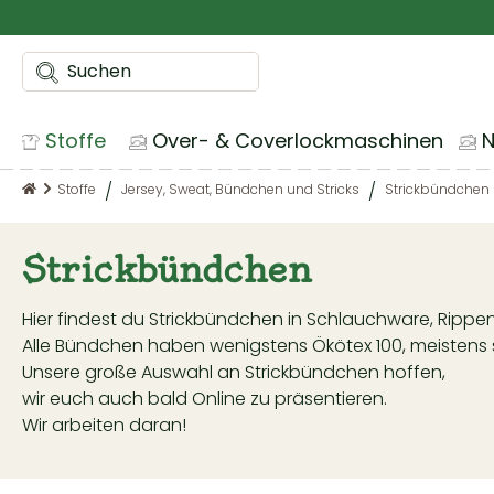
m Hauptinhalt springen
Zur Suche springen
Zur Hauptnavigation springen
Stoffe
Over- & Coverlockmaschinen
Stoffe
Jersey, Sweat, Bündchen und Stricks
Strickbündchen
Strickbündchen
Hier findest du Strickbündchen in Schlauchware, Ripp
Alle Bündchen haben wenigstens Ökötex 100, meistens si
Unsere große Auswahl an Strickbündchen hoffen,
wir euch auch bald Online zu präsentieren.
Wir arbeiten daran!